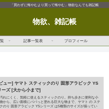
「買わずに悔やむより買って悔やむ」物欲なんでも雑記帳
物欲、雑記帳
覧
記事一覧表
プロフィール
レビュー] ヤマト スティックのり 固形アラビック YS
リーズ [大から小まで]
汚れにくく、気軽に使えるスティックのり。持ち歩きに便利な小
物から、広い面積にパパっと塗れる巨大な物まで、ヤマト の ステ
クのり 固形アラビック YSシリーズ は5種類のサイズが揃ってい