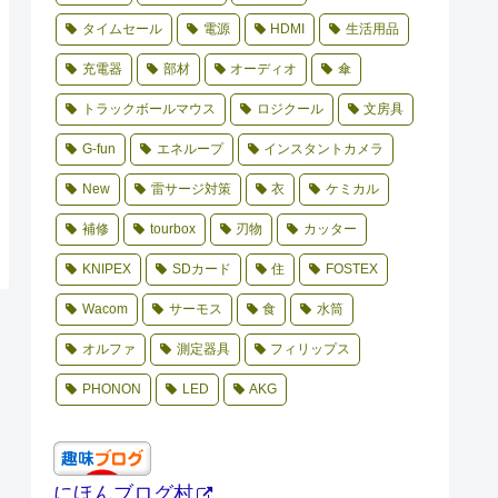
タイムセール
電源
HDMI
生活用品
充電器
部材
オーディオ
傘
トラックボールマウス
ロジクール
文房具
G-fun
エネループ
インスタントカメラ
New
雷サージ対策
衣
ケミカル
補修
tourbox
刃物
カッター
KNIPEX
SDカード
住
FOSTEX
Wacom
サーモス
食
水筒
オルファ
測定器具
フィリップス
PHONON
LED
AKG
にほんブログ村