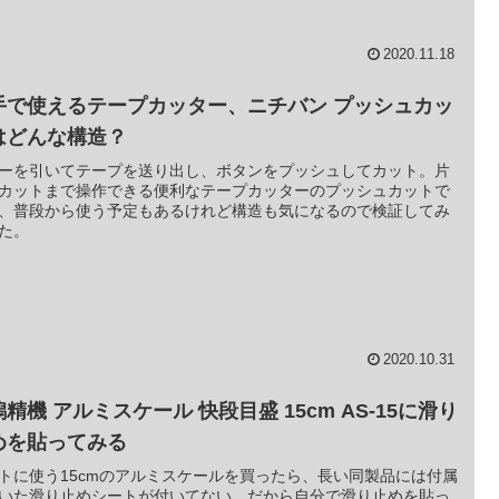
2020.11.18
手で使えるテープカッター、ニチバン プッシュカッ
はどんな構造？
ーを引いてテープを送り出し、ボタンをプッシュしてカット。片
カットまで操作できる便利なテープカッターのプッシュカットで
、普段から使う予定もあるけれど構造も気になるので検証してみ
た。
2020.10.31
精機 アルミスケール 快段目盛 15cm AS-15に滑り
めを貼ってみる
トに使う15cmのアルミスケールを買ったら、長い同製品には付属
いた滑り止めシートが付いてない。だから自分で滑り止めを貼っ