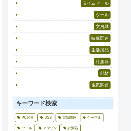
タイムセール
ツール
文房具
映像関連
生活用品
計測器
部材
電気関連
キーワード検索
PC関連
USB
電気関連
ケーブル
ツール
アマゾン
計測器