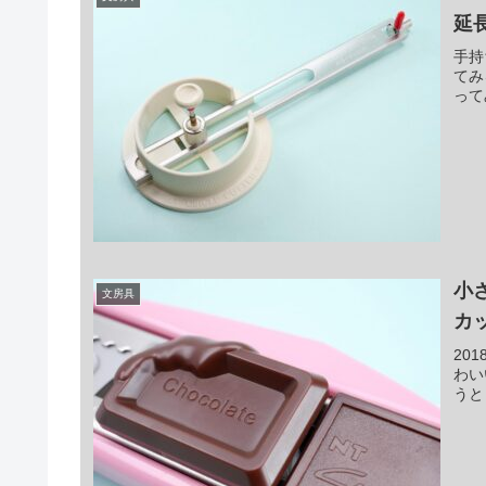
延長
手持
てみ
って
小
文房具
カ
20
わい
うと