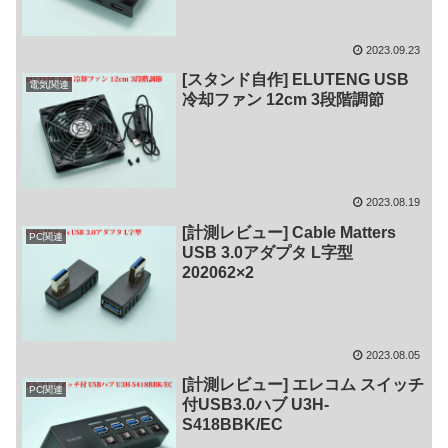
2023.09.23
[スタンド自作] ELUTENG USB
電気関連
冷却ファン 12cm 3段階調節
2023.08.19
[計測レビュー] Cable Matters
PC関連
USB 3.0アダプタ L字型
202062×2
2023.08.05
[計測レビュー] エレコム スイッチ
PC関連
付USB3.0ハブ U3H-
S418BBK/EC