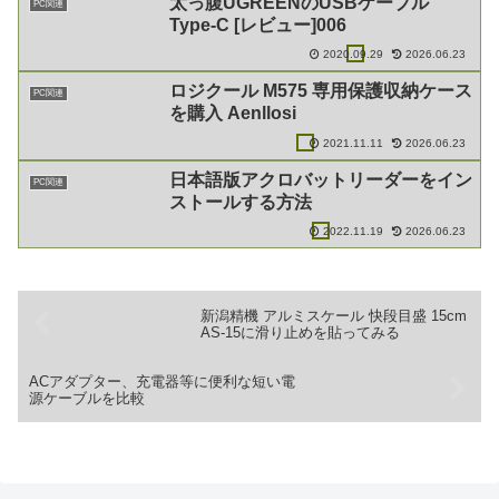
太っ腹UGREENのUSBケーブル
PC関連
Type-C [レビュー]006
2020.09.29
2026.06.23
ロジクール M575 専用保護収納ケース
PC関連
を購入 Aenllosi
2021.11.11
2026.06.23
日本語版アクロバットリーダーをイン
PC関連
ストールする方法
2022.11.19
2026.06.23
新潟精機 アルミスケール 快段目盛 15cm
AS-15に滑り止めを貼ってみる
ACアダプター、充電器等に便利な短い電
源ケーブルを比較