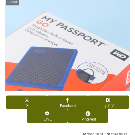
PC関連
X
Facebook
はてブ
LINE
Pinterest
2020.10.01
2026.06.23